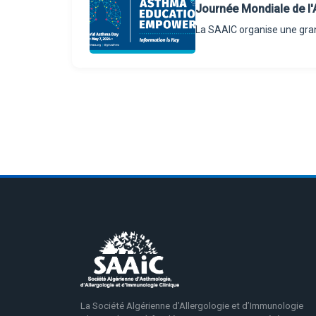
Journée Mondiale de l
La SAAIC organise une gra
La Société Algérienne d’Allergologie et d’Immunologie