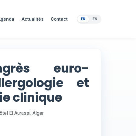
Agenda
Actualités
Contact
FR
EN
grès euro-
llergologie et
e clinique
tel El Aurassi, Alger